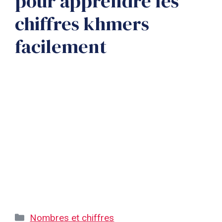
pour apprendre les
chiffres khmers
facilement
Catégories
Nombres et chiffres