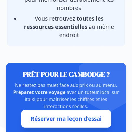
nombres
Vous retrouvez
toutes les
ressources essentielles
au même
endroit
PRÊT POUR LE CAMBODGE ?
Ne restez pas muet face aux prix ou au menu.
Préparez votre voyage
avec un tuteur local sur
italki pour maîtriser les chiffres et les
interactions réelles.
Réserver ma leçon d’essai