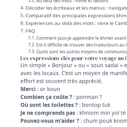
Au-delà des mots : mime et dessins
Décoder les écriteaux et les menus : naviga
Comparatif des principales expressions khm
Expériences au-delà des mots : vivre le C
FAQ
Comment puis-je apprendre le khmer avant
Est-il difficile de trouver des traducteurs a
Quels sont les autres moyens de communica
Les expressions clés pour votre voyage a
Un simple « Bonjour » ou « souo sadaï » e
avec les locaux. C’est un moyen de manifes
effort est souvent très apprécié.
Merci
: or koun
Combien ça coûte ?
: ponman ?
Où sont les toilettes ?
: bontop tuk
Je ne comprends pas
: khniom min yol té
Pouvez-vous m’aider ?
: chum pouk knom