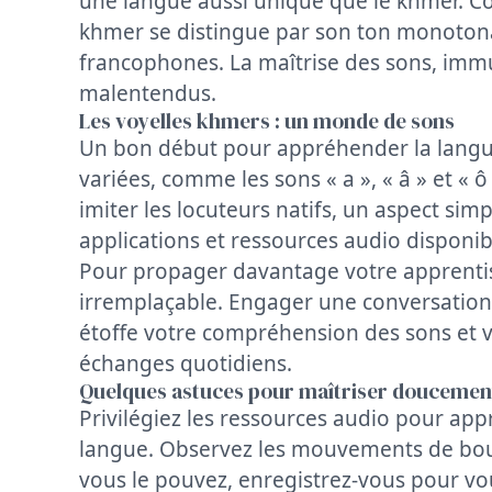
une langue aussi unique que le khmer. Co
khmer se distingue par son ton monotonal
francophones. La maîtrise des sons, immu
malentendus.
Les voyelles khmers : un monde de sons
Un bon début pour appréhender la langue c
variées, comme les sons « a », « â » et « ô
imiter les locuteurs natifs, un aspect si
applications et ressources audio disponib
Pour propager davantage votre apprentiss
irremplaçable. Engager une conversation
étoffe votre compréhension des sons et v
échanges quotidiens.
Quelques astuces pour maîtriser doucement
Privilégiez les ressources audio pour ap
langue. Observez les mouvements de bouch
vous le pouvez, enregistrez-vous pour vo