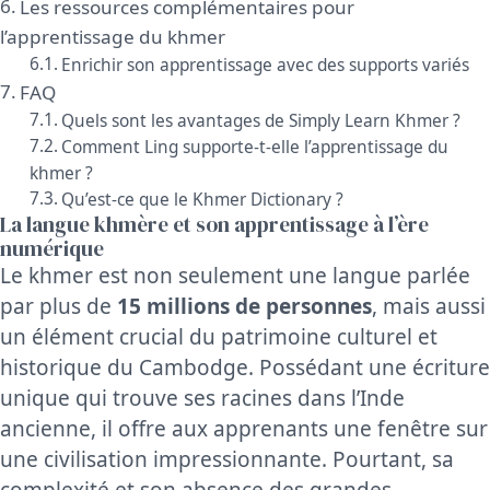
Les ressources complémentaires pour
l’apprentissage du khmer
Enrichir son apprentissage avec des supports variés
FAQ
Quels sont les avantages de Simply Learn Khmer ?
Comment Ling supporte-t-elle l’apprentissage du
khmer ?
Qu’est-ce que le Khmer Dictionary ?
La langue khmère et son apprentissage à l’ère
numérique
Le khmer est non seulement une langue parlée
par plus de
15 millions de personnes
, mais aussi
un élément crucial du patrimoine culturel et
historique du Cambodge. Possédant une écriture
unique qui trouve ses racines dans l’Inde
ancienne, il offre aux apprenants une fenêtre sur
une civilisation impressionnante. Pourtant, sa