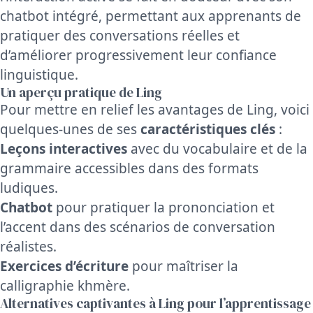
chatbot intégré, permettant aux apprenants de
pratiquer des conversations réelles et
d’améliorer progressivement leur confiance
linguistique.
Un aperçu pratique de Ling
Pour mettre en relief les avantages de Ling, voici
quelques-unes de ses
caractéristiques clés
:
Leçons interactives
avec du vocabulaire et de la
grammaire accessibles dans des formats
ludiques.
Chatbot
pour pratiquer la prononciation et
l’accent dans des scénarios de conversation
réalistes.
Exercices d’écriture
pour maîtriser la
calligraphie khmère.
Alternatives captivantes à Ling pour l’apprentissage