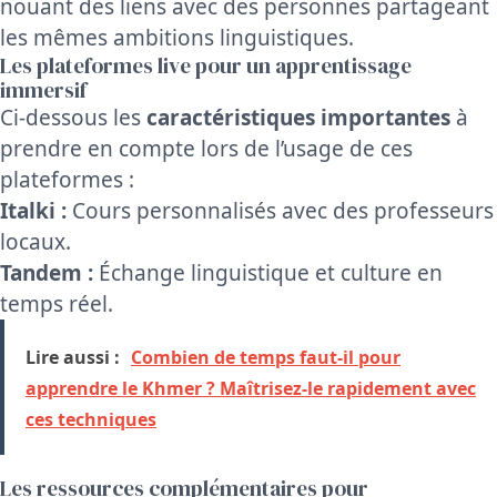
nouant des liens avec des personnes partageant
les mêmes ambitions linguistiques.
Les plateformes live pour un apprentissage
immersif
Ci-dessous les
caractéristiques importantes
à
prendre en compte lors de l’usage de ces
plateformes :
Italki :
Cours personnalisés avec des professeurs
locaux.
Tandem :
Échange linguistique et culture en
temps réel.
Lire aussi :
Combien de temps faut-il pour
apprendre le Khmer ? Maîtrisez-le rapidement avec
ces techniques
Les ressources complémentaires pour