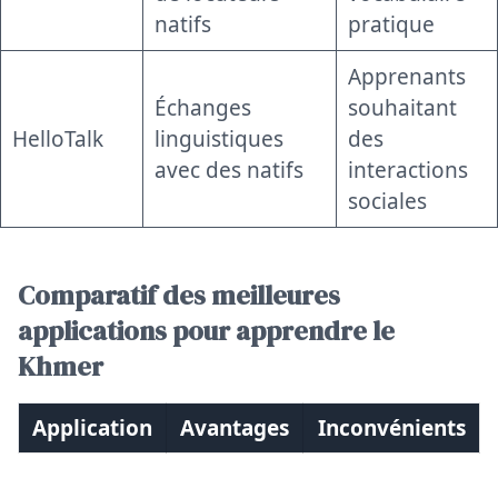
natifs
pratique
Apprenants
Échanges
souhaitant
HelloTalk
linguistiques
des
avec des natifs
interactions
sociales
Comparatif des meilleures
applications pour apprendre le
Khmer
Application
Avantages
Inconvénients