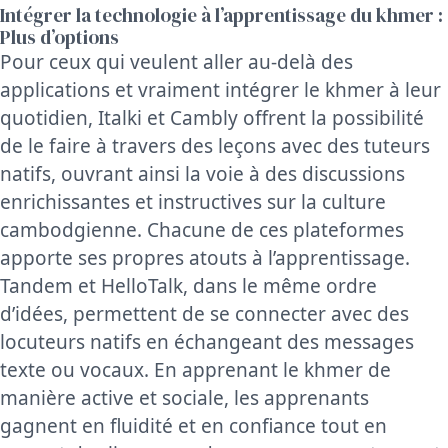
Intégrer la technologie à l’apprentissage du khmer :
Plus d’options
Pour ceux qui veulent aller au-delà des
applications et vraiment intégrer le khmer à leur
quotidien, Italki et Cambly offrent la possibilité
de le faire à travers des leçons avec des tuteurs
natifs, ouvrant ainsi la voie à des discussions
enrichissantes et instructives sur la culture
cambodgienne. Chacune de ces plateformes
apporte ses propres atouts à l’apprentissage.
Tandem et HelloTalk, dans le même ordre
d’idées, permettent de se connecter avec des
locuteurs natifs en échangeant des messages
texte ou vocaux. En apprenant le khmer de
manière active et sociale, les apprenants
gagnent en fluidité et en confiance tout en