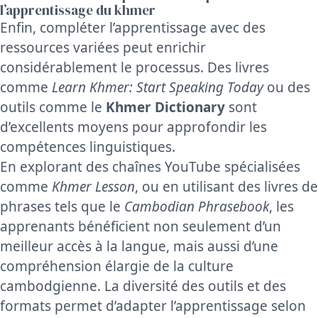
l’apprentissage du khmer
Enfin, compléter l’apprentissage avec des
ressources variées peut enrichir
considérablement le processus. Des livres
comme
Learn Khmer: Start Speaking Today
ou des
outils comme le
Khmer Dictionary
sont
d’excellents moyens pour approfondir les
compétences linguistiques.
En explorant des chaînes YouTube spécialisées
comme
Khmer Lesson
, ou en utilisant des livres de
phrases tels que le
Cambodian Phrasebook
, les
apprenants bénéficient non seulement d’un
meilleur accès à la langue, mais aussi d’une
compréhension élargie de la culture
cambodgienne. La diversité des outils et des
formats permet d’adapter l’apprentissage selon