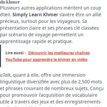
du khmer
Plusieurs autres applications méritent un coup
d’œil.
Simply Learn Khmer
s’avère être un allié
précieux, surtout pour les voyageurs. Sa
présentation claire et ses phrases clé classées
par scénario de voyage permettent un
apprentissage rapide et pratique.
Lire aussi :
Découvrir les meilleures chaînes
YouTube pour apprendre le khmer en vidéo
uTalk
, quant à elle, offre une immersion
linguistique diversifiée avec plus de 2,500 mots
et phrases couvrant de nombreux sujets. Conçu
pour promouvoir l’acquisition de vocabulaire
utile à travers des jeux et des enregistrements