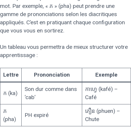
mot. Par exemple, « ភ » (pha) peut prendre une
gamme de prononciations selon les diacritiques
appliqués. C’est en pratiquant chaque configuration
que vous vous en sortirez.
Un tableau vous permettra de mieux structurer votre
apprentissage :
Lettre
Prononciation
Exemple
Son dur comme dans
កាហ្វេ (kafé) –
ក (ka)
‘cab’
Café
ភ
ភឿន (phuen) –
PH expiré
(pha)
Chute